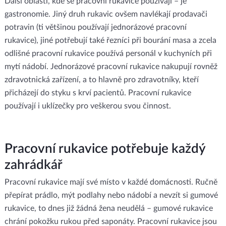
Další oblastí, kde se pracovní rukavice používají – je
gastronomie. Jiný druh rukavic ovšem navlékají prodavači
potravin (ti většinou používají jednorázové pracovní
rukavice), jiné potřebují také řezníci při bourání masa a zcela
odlišné pracovní rukavice používá personál v kuchyních při
mytí nádobí. Jednorázové pracovní rukavice nakupují rovněž
zdravotnická zařízení, a to hlavně pro zdravotníky, kteří
přicházejí do styku s krví pacientů. Pracovní rukavice
používají i uklízečky pro veškerou svou činnost.
Pracovní rukavice potřebuje každý
zahrádkář
Pracovní rukavice mají své místo v každé domácnosti. Ručně
přepírat prádlo, mýt podlahy nebo nádobí a nevzít si gumové
rukavice, to dnes již žádná žena neudělá – gumové rukavice
chrání pokožku rukou před saponáty. Pracovní rukavice jsou