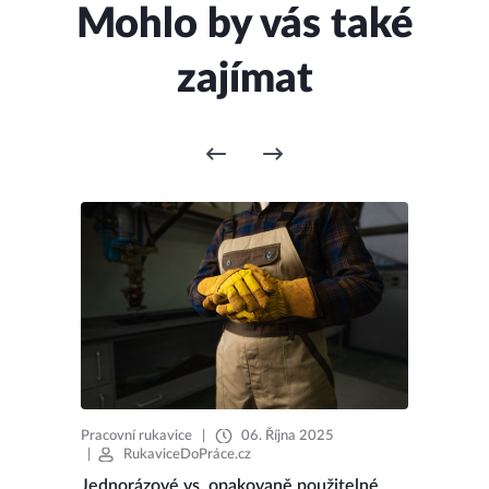
Mohlo by vás také
zajímat
Pracovní rukavice
|
06. Října 2025
|
RukaviceDoPráce.cz
Jednorázové vs. opakovaně použitelné