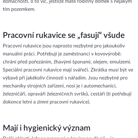
domácnosti, o to víc, jestliže máte rodinný domek s nějakým
tím pozemkem.
Pracovní rukavice se „fasují“ všude
Pracovní rukavice jsou naprosto nezbytné pro jakoukoliv
manuální práci. Potřebují je zaměstnanci v kovovýrobě:
chrání před pořezáním, žhavými šponami, olejem, emulzemi.
Speciální pracovní rukavice mají svářeči. Zkrátka musí být ve
výbavě při jakékoliv činnosti s nářadím. Jsou nezbytné pro
mechaniky strojních zařízení, nosí je i automechanici,
železničáři, opraváři železničních svršků, cestáři (ti potřebují
dokonce letní a zimní pracovní rukavice).
Mají i hygienický význam