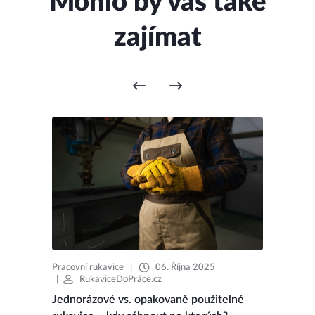
Mohlo by vás také
zajímat
Pracovní rukavice
|
06. Října 2025
|
RukaviceDoPráce.cz
Jednorázové vs. opakovaně použitelné