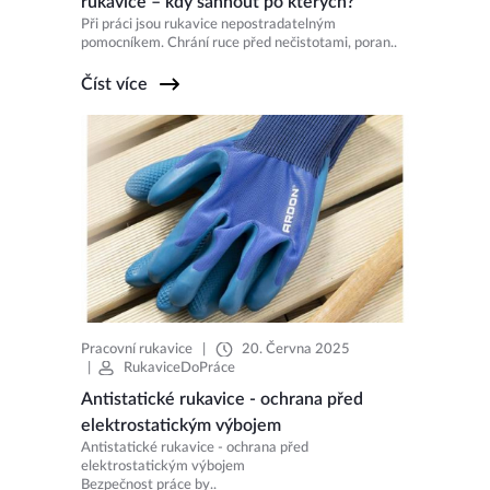
rukavice – kdy sáhnout po kterých?
Při práci jsou rukavice nepostradatelným
pomocníkem. Chrání ruce před nečistotami, poran..
Číst více
Pracovní rukavice
|
20. Června 2025
|
RukaviceDoPráce
Antistatické rukavice - ochrana před
elektrostatickým výbojem
Antistatické rukavice - ochrana před
elektrostatickým výbojem
Bezpečnost práce by..