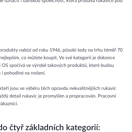
e označit i dánskou společnost, která prodává rukavice pod
 produkty nabízí od roku 1946, působí tedy na trhu téměř 70
ejlepším, co můžete koupit. Ve své kategorii je dokonce
ti OS spočívá ve výrobě takových produktů, které budou
 i pohodlné na nošení.
 kteří jsou ve výběru těch opravdu nekvalitnějších rukavic
aždý detail rukavic je promyšlen a propracován. Pracovní
ákazníci.
o čtyř základních kategorií: