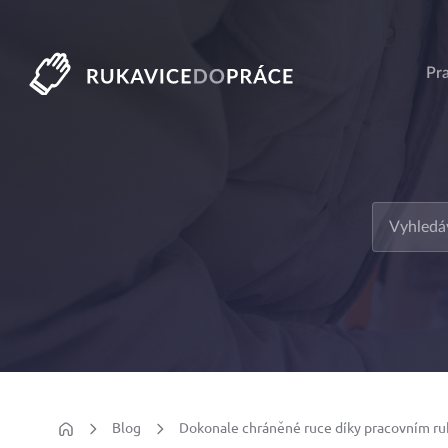
Pr
Blog
Dokonale chráněné ruce díky pracovním ru