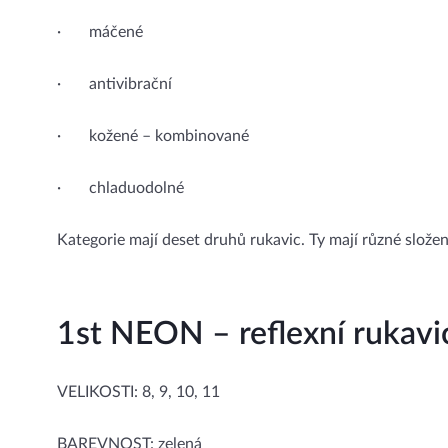
· máčené
· antivibrační
· kožené – kombinované
· chladuodolné
Kategorie mají deset druhů rukavic. Ty mají různé složení
1st NEON – reflexní rukavi
VELIKOSTI: 8, 9, 10, 11
BAREVNOST: zelená