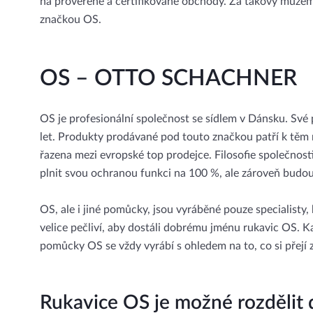
na prověřené a certifikované obchody. Za takový můžem
značkou OS.
OS – OTTO SCHACHNER
OS je profesionální společnost se sídlem v Dánsku. Své
let. Produkty prodávané pod touto značkou patří k těm n
řazena mezi evropské top prodejce. Filosofie společnos
plnit svou ochranou funkci na 100 %, ale zároveň budou
OS, ale i jiné pomůcky, jsou vyráběné pouze specialisty,
velice pečliví, aby dostáli dobrému jménu rukavic OS. K
pomůcky OS se vždy vyrábí s ohledem na to, co si přejí z
Rukavice OS je možné rozdělit d