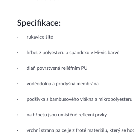
Specifikace:
· rukavice šité
· hřbet z polyesteru a spandexu v Hi-vis barvě
· dlaň povrstvená reliéfním PU
· voděodolná a prodyšná membrána
· podšívka s bambusového vlákna a mikropolyesteru
· na hřbetu jsou umístěné reflexní prvky
· vrchní strana palce je z froté materiálu, který se ho