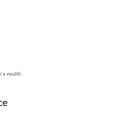
 a využití.
ce