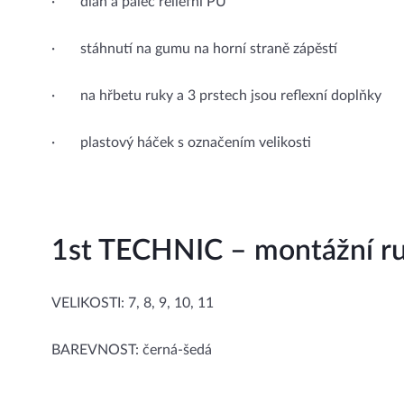
· dlaň a palec reliéfní PU
· stáhnutí na gumu na horní straně zápěstí
· na hřbetu ruky a 3 prstech jsou reflexní doplňky
· plastový háček s označením velikosti
1st TECHNIC – montážní r
VELIKOSTI: 7, 8, 9, 10, 11
BAREVNOST: černá-šedá