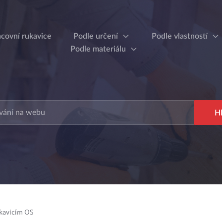
acovní rukavice
Podle určení
Podle vlastností
Podle materiálu
kavicím OS